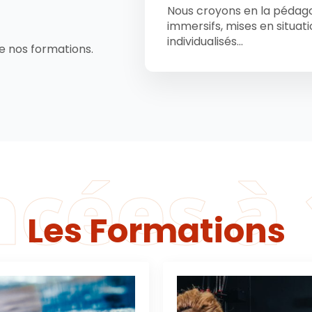
Nous croyons en la pédagog
immersifs, mises en situat
individualisés...
de nos formations.
ncées à
Les Formations