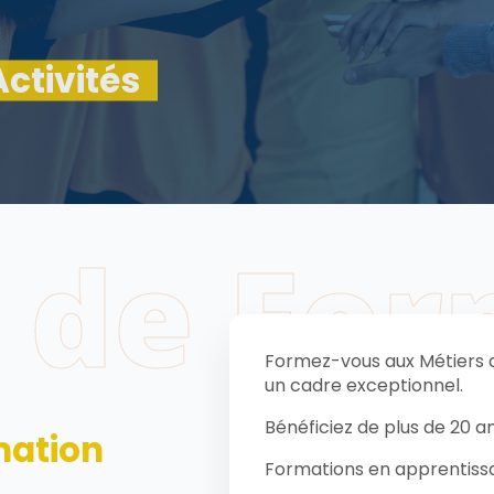
ctivités
 de For
n
Formez-vous aux Métiers d
un cadre exceptionnel.
Bénéficiez de plus de 20 a
mation
Formations en apprentiss