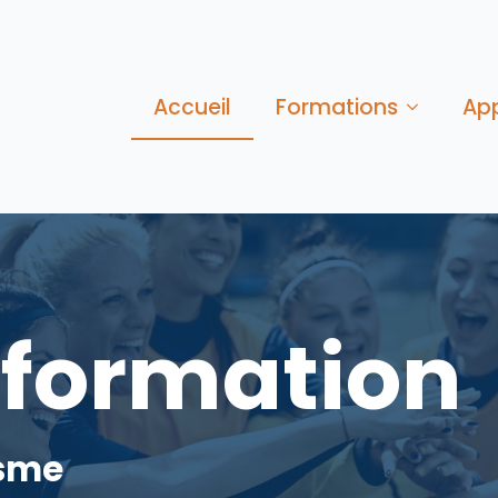
Accueil
Formations
Ap
 formation
isme